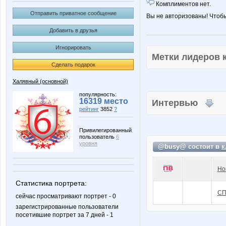
Комплиментов нет.
Отправить приватное сообщение
Вы не авторизованы! Чтоб
Добавить в друзья
Игнорировать
Метки лидеров
Сделать подарок
Халявный (основной)
популярность:
16319 место
Интервью
рейтинг
3852
?
Привилегированный
пользователь
6
уровня
@busy@ состоит в
к
Но
Статистика портрета:
СП
сейчас просматривают портрет - 0
зарегистрированные пользователи
посетившие портрет за 7 дней - 1